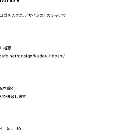
available
ロゴを入れたデザインのTのシャツで
藤 裕志
cafe.net/design/kudou-hiroshi/
祝を除く)
発送致します。
4 袖丈 19