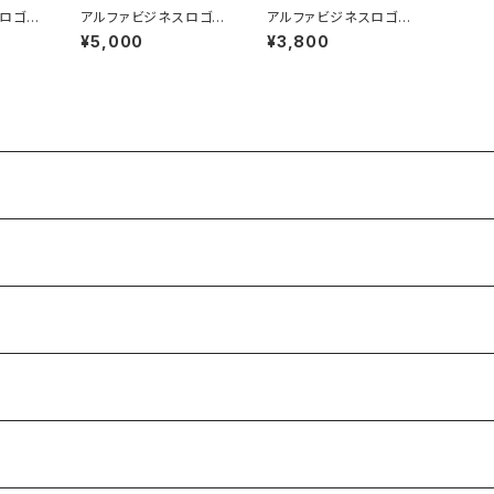
ロゴマ
アルファビジネスロゴス
アルファビジネスロゴT
裕志
マホケース／工藤 裕志
シャツ／工藤 裕志
¥5,000
¥3,800