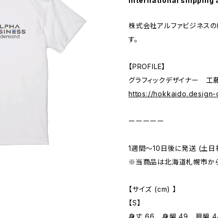
International shipping 
株式会社アルファビジネスの
す。
【PROFILE】
グラフィックデザイナー 工
https://hokkaido.design-
ーーーーー
1週間～10日後に発送 (土日
※当商品は北海道札幌市から
【サイズ (cm) 】
【S】
身丈 66 身幅 49 肩幅 4