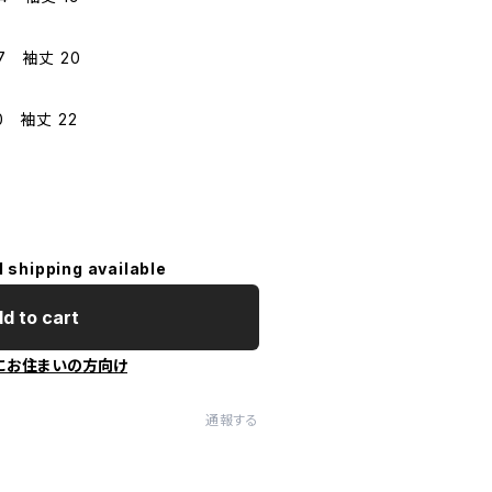
7 袖丈 20
0 袖丈 22
l shipping available
d to cart
にお住まいの方向け
通報する