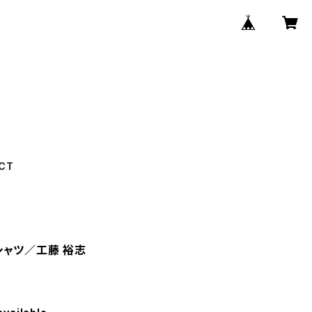
CT
シャツ／工藤 裕志