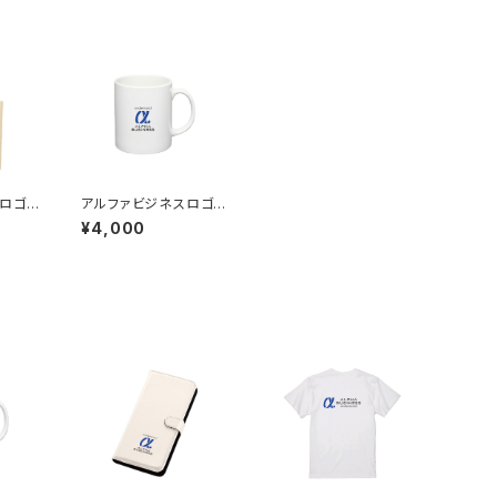
ロゴト
アルファビジネスロゴマ
 裕志
グカップ／工藤 裕志
¥4,000