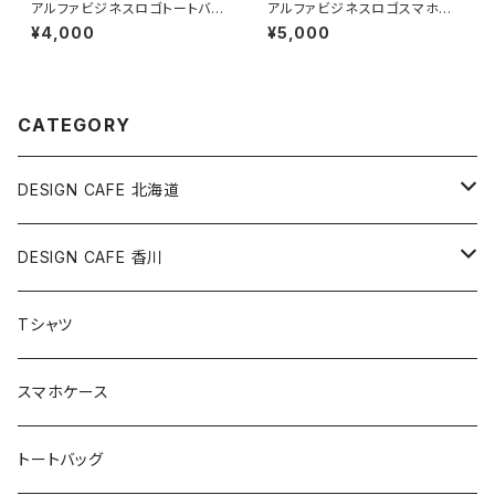
アルファビジネスロゴトートバッ
アルファビジネスロゴスマホケ
グ／工藤 裕志
ース／工藤 裕志
¥4,000
¥5,000
CATEGORY
DESIGN CAFE 北海道
工藤 裕志
DESIGN CAFE 香川
ジムリーダーくま
Tシャツ
スマホケース
トートバッグ