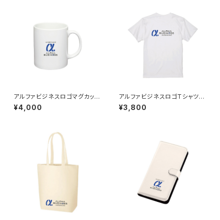
アルファビジネスロゴマグカップ
アルファビジネスロゴTシャツ／
／工藤 裕志
工藤 裕志
¥4,000
¥3,800